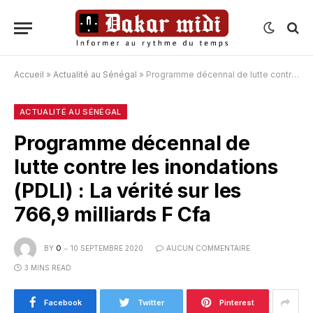
Accueil
»
Actualité au Sénégal
»
Programme décennal de lutte contre les inondations (PDLI) : La vérité sur les 766,9 milliards F Cfa
ACTUALITÉ AU SÉNÉGAL
Programme décennal de
lutte contre les inondations
(PDLI) : La vérité sur les
766,9 milliards F Cfa
BY
O
10 SEPTEMBRE 2020
AUCUN COMMENTAIRE
3 MINS READ
Facebook
Twitter
Pinterest