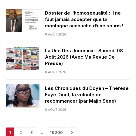
Dossier de l’homosexualité : il ne
faut jamais accepter que la
montagne accouche d’une souris !
8 AOÛT 2026
La Une Des Journaux – Samedi 08
Août 2026 (Avec Ma Revue De
Presse)
8 AOÛT 2026
Les Chroniques du Doyen – Thérèse
Faye Diouf, la volonté de
recommencer (par Majib Sène)
8 AOÛT 2026
Next
…
1
2
3
18 200