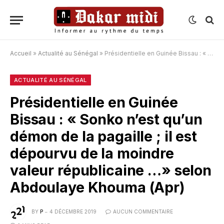
Accueil
»
Actualité au Sénégal
»
Présidentielle en Guinée Bissau : « Sonko n’est qu’un démon de la pagaille ; il est dépourvu de la moindre valeur républicaine …» selon Abdoulaye Khouma (Apr)
ACTUALITÉ AU SÉNÉGAL
Présidentielle en Guinée
Bissau : « Sonko n’est qu’un
démon de la pagaille ; il est
dépourvu de la moindre
valeur républicaine …» selon
Abdoulaye Khouma (Apr)
BY
P
4 DÉCEMBRE 2019
AUCUN COMMENTAIRE