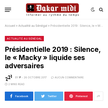
Accueil
»
Actualité au Sénégal
»
Présidentielle 2019 : Silence, le « Macky » liquide ses adversaires
ACTUALITÉ AU SÉNÉGAL
Présidentielle 2019 : Silence,
le « Macky » liquide ses
adversaires
BY
P
26 OCTOBRE 2017
AUCUN COMMENTAIRE
2 MINS READ
Facebook
Twitter
Pinterest