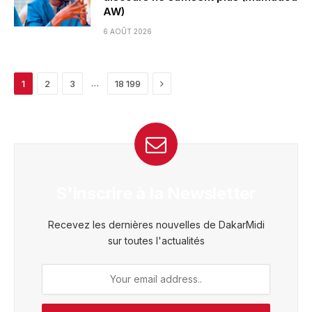
AW)
6 AOÛT 2026
Next
…
1
2
3
18 199
S'inscrire à la Newsletter
Recevez les dernières nouvelles de DakarMidi
sur toutes l'actualités