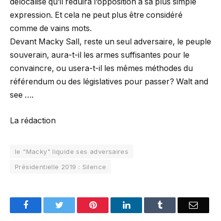
délocalisé qu’il réduira l’opposition à sa plus simple
expression. Et cela ne peut plus être considéré
comme de vains mots.
Devant Macky Sall, reste un seul adversaire, le peuple
souverain, aura-t-il les armes suffisantes pour le
convaincre, ou usera-t-il les mêmes méthodes du
référendum ou des législatives pour passer? Walt and
see ….
La rédaction
le "Macky" liquide ses adversaires
Présidentielle 2019 : Silence
Facebook
Twitter
Pinterest
LinkedIn
Tumblr
Email