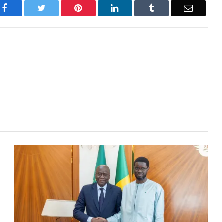
Facebook
Twitter
Pinterest
LinkedIn
Tumblr
Email