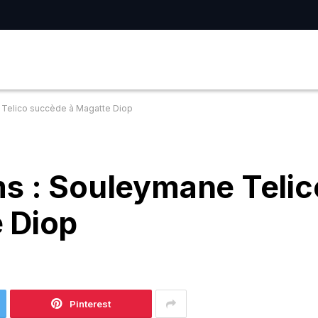
 Telico succède à Magatte Diop
ms : Souleymane Telic
 Diop
Pinterest