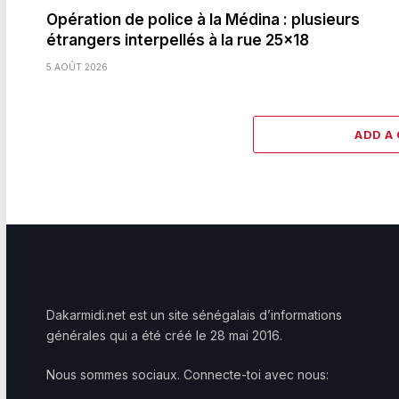
Opération de police à la Médina : plusieurs
étrangers interpellés à la rue 25×18
5 AOÛT 2026
ADD A
Dakarmidi.net est un site sénégalais d’informations
générales qui a été créé le 28 mai 2016.
Nous sommes sociaux. Connecte-toi avec nous: