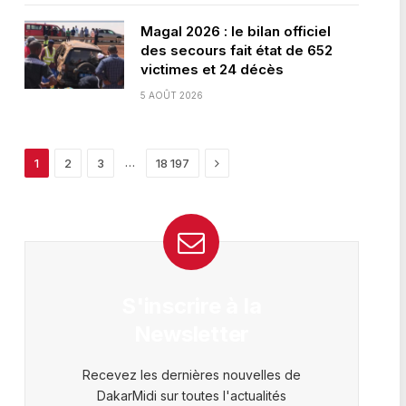
Magal 2026 : le bilan officiel
des secours fait état de 652
victimes et 24 décès
5 AOÛT 2026
Next
…
1
2
3
18 197
S'inscrire à la
Newsletter
Recevez les dernières nouvelles de
DakarMidi sur toutes l'actualités