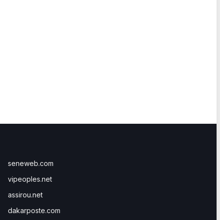
seneweb.com
vipeoples.net
assirou.net
dakarposte.com