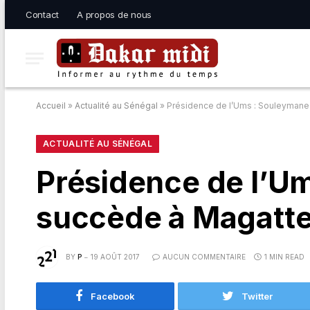
Contact
A propos de nous
Accueil
»
Actualité au Sénégal
»
Présidence de l’Ums : Souleymane
ACTUALITÉ AU SÉNÉGAL
Présidence de l’U
succède à Magatte
BY
P
19 AOÛT 2017
AUCUN COMMENTAIRE
1 MIN READ
Facebook
Twitter