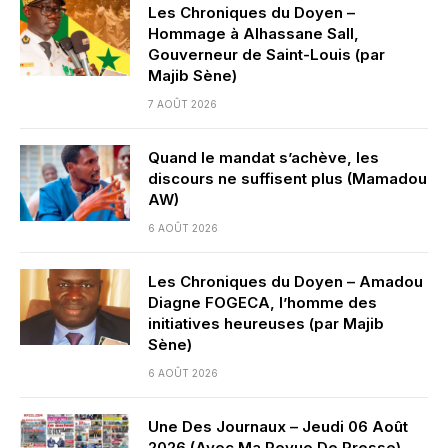
Les Chroniques du Doyen –
Hommage à Alhassane Sall,
Gouverneur de Saint-Louis (par
Majib Sène)
7 AOÛT 2026
Quand le mandat s’achève, les
discours ne suffisent plus (Mamadou
AW)
6 AOÛT 2026
Les Chroniques du Doyen – Amadou
Diagne FOGECA, l’homme des
initiatives heureuses (par Majib
Sène)
6 AOÛT 2026
Une Des Journaux – Jeudi 06 Août
2026 (Avec Ma Revue De Presse)