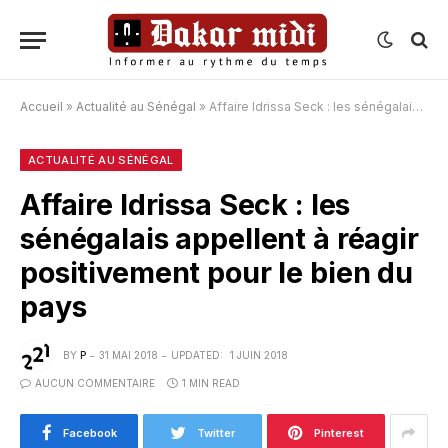
Accueil
»
Actualité au Sénégal
»
Affaire Idrissa Seck : les sénégalais appellent à réagir positivement pour le bien du pays
ACTUALITÉ AU SÉNÉGAL
Affaire Idrissa Seck : les
sénégalais appellent à réagir
positivement pour le bien du
pays
BY
P
31 MAI 2018
UPDATED:
1 JUIN 2018
AUCUN COMMENTAIRE
1 MIN READ
Facebook
Twitter
Pinterest