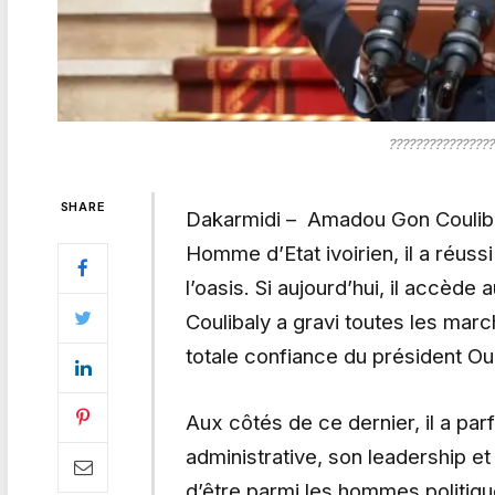
????????????????
SHARE
Dakarmidi –
Amadou Gon Coulibaly
Homme d’Etat ivoirien, il a réuss
l’oasis. Si aujourd’hui, il accè
Coulibaly a gravi toutes les mar
totale confiance du président Oua
Aux côtés de ce dernier, il a parf
administrative, son leadership et
d’être parmi les hommes politique 