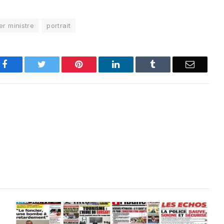
r ministre
portrait
Facebook
Twitter
Pinterest
LinkedIn
Tumblr
Email