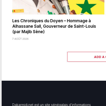
Les Chroniques du Doyen – Hommage à
Alhassane Sall, Gouverneur de Saint-Louis
(par Majib Sène)
7 AOÛT 2026
ADD A
Dakarmidi.net est un site sénégalais d’informations