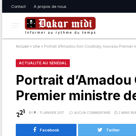
Contact
A propos de nous
Accueil
»
Une
»
Portrait d’Amadou Gon Coulibaly, nouveau Premier mi
ACTUALITÉ AU SÉNÉGAL
Portrait d’Amadou
Premier ministre de
BY
P
11 JANVIER 2017
AUCUN COMMENTAIRE
2 MINS RE
Facebook
Twitter