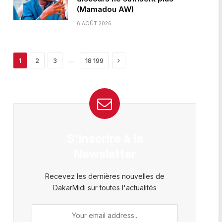
(Mamadou AW)
6 AOÛT 2026
Next
…
1
2
3
18 199
S'inscrire à la
Newsletter
Recevez les dernières nouvelles de
DakarMidi sur toutes l'actualités