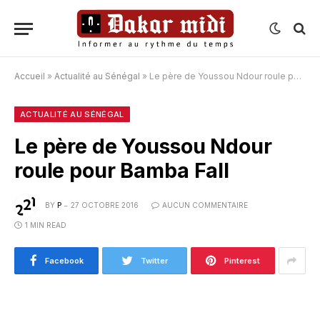
Accueil
»
Actualité au Sénégal
»
Le père de Youssou Ndour roule pour Bamba Fall
ACTUALITÉ AU SÉNÉGAL
Le père de Youssou Ndour
roule pour Bamba Fall
BY
P
27 OCTOBRE 2016
AUCUN COMMENTAIRE
1 MIN READ
Facebook
Twitter
Pinterest