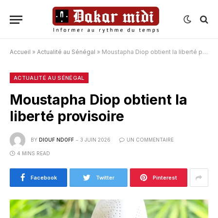
Accueil
»
Actualité au Sénégal
»
Moustapha Diop obtient la liberté provisoire
ACTUALITÉ AU SÉNÉGAL
Moustapha Diop obtient la
liberté provisoire
BY
DIOUF NDOFF
3 JUIN 2026
UN COMMENTAIRE
4 MINS READ
Facebook
Twitter
Pinterest