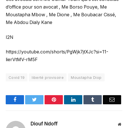
d’office pour son avocat , Me Borso Pouye, Me
Moustapha Mbow , Me Dione , Me Boubacar Cissé,
Me Abdou Dialy Kane
I2N
https://youtube.com/shorts/PgWjk7jtXJc?si=11-
lierVtMV-rM5F
Covid 19
liberté provisoire
Moustapha Diop
Facebook
Twitter
Pinterest
LinkedIn
Tumblr
Email
Diouf Ndoff
Web