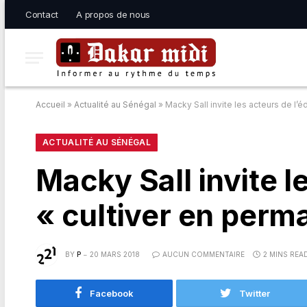
Contact
A propos de nous
Accueil
»
Actualité au Sénégal
»
Macky Sall invite les acteurs de l’
ACTUALITÉ AU SÉNÉGAL
Macky Sall invite l
« cultiver en perm
BY
P
20 MARS 2018
AUCUN COMMENTAIRE
2 MINS REA
Facebook
Twitter