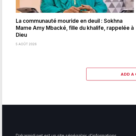
La communauté mouride en deuil : Sokhna
Mame Amy Mbacké, fille du khalife, rappelée à
Dieu
5 AOÛT 2026
ADD A
Dakarmidi.net est un site sénégalais d’informations