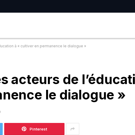
éducation à « cultiver en permanence le dialogue »
es acteurs de l’éducat
anence le dialogue »
D
Pinterest