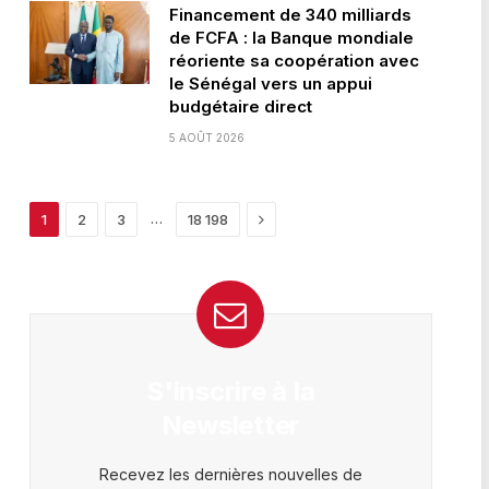
Financement de 340 milliards
de FCFA : la Banque mondiale
réoriente sa coopération avec
le Sénégal vers un appui
budgétaire direct
5 AOÛT 2026
Next
…
1
2
3
18 198
S'inscrire à la
Newsletter
Recevez les dernières nouvelles de