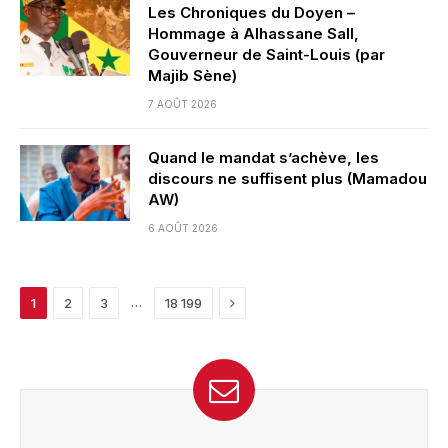
Les Chroniques du Doyen –
Hommage à Alhassane Sall,
Gouverneur de Saint-Louis (par
Majib Sène)
7 AOÛT 2026
Quand le mandat s’achève, les
discours ne suffisent plus (Mamadou
AW)
6 AOÛT 2026
Next
…
1
2
3
18 199