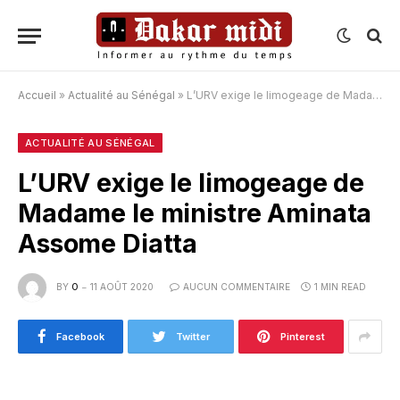
Accueil
»
Actualité au Sénégal
»
L’URV exige le limogeage de Madame le ministre Aminata Assome Diatta
ACTUALITÉ AU SÉNÉGAL
L’URV exige le limogeage de
Madame le ministre Aminata
Assome Diatta
BY
O
11 AOÛT 2020
AUCUN COMMENTAIRE
1 MIN READ
Facebook
Twitter
Pinterest