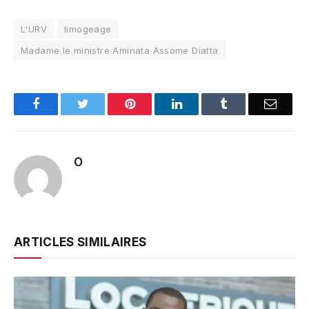
L'URV
limogeage
Madame le ministre Aminata Assome Diatta
Facebook
Twitter
Pinterest
LinkedIn
Tumblr
Email
O
ARTICLES SIMILAIRES