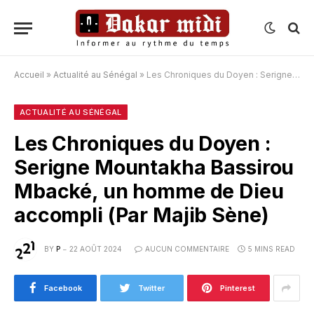
Accueil
»
Actualité au Sénégal
»
Les Chroniques du Doyen : Serigne Mountakha Bassirou Mbacké, un homme de Dieu accompli (Par Majib Sène)
ACTUALITÉ AU SÉNÉGAL
Les Chroniques du Doyen :
Serigne Mountakha Bassirou
Mbacké, un homme de Dieu
accompli (Par Majib Sène)
BY
P
22 AOÛT 2024
AUCUN COMMENTAIRE
5 MINS READ
Facebook
Twitter
Pinterest