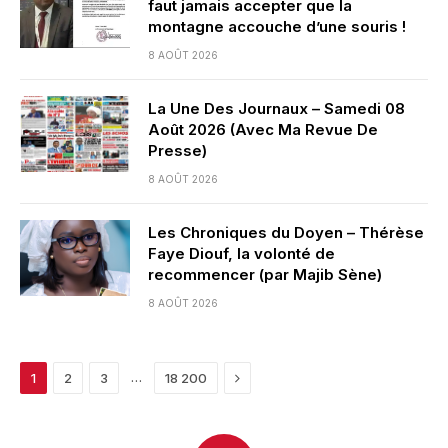
faut jamais accepter que la
montagne accouche d’une souris !
8 AOÛT 2026
La Une Des Journaux – Samedi 08
Août 2026 (Avec Ma Revue De
Presse)
8 AOÛT 2026
Les Chroniques du Doyen – Thérèse
Faye Diouf, la volonté de
recommencer (par Majib Sène)
8 AOÛT 2026
Next
…
1
2
3
18 200