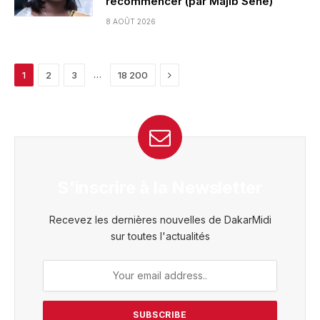
recommencer (par Majib Sène)
8 AOÛT 2026
Next
…
1
2
3
18 200
S'inscrire à la Newsletter
Recevez les dernières nouvelles de DakarMidi
sur toutes l'actualités