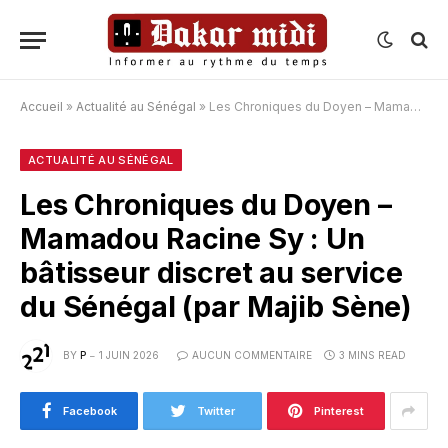
Accueil
»
Actualité au Sénégal
»
Les Chroniques du Doyen – Mamadou Racine Sy : Un bâtisseur discret au service du Sénégal (par Majib Sène)
ACTUALITÉ AU SÉNÉGAL
Les Chroniques du Doyen –
Mamadou Racine Sy : Un
bâtisseur discret au service
du Sénégal (par Majib Sène)
BY
P
1 JUIN 2026
AUCUN COMMENTAIRE
3 MINS READ
Facebook
Twitter
Pinterest