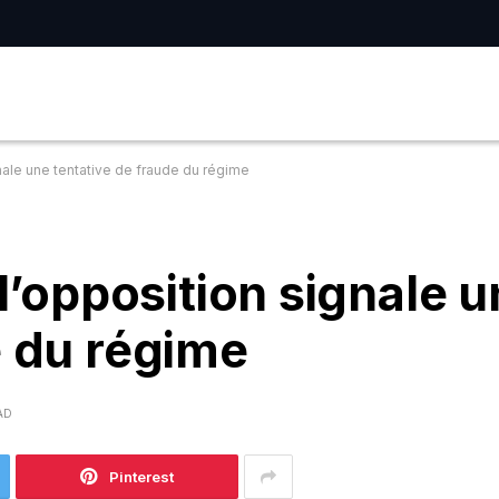
gnale une tentative de fraude du régime
 l’opposition signale 
e du régime
AD
Pinterest