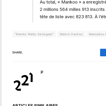
Au total, « Mankoo » a enregistré 
2 millions 564 milles 913 inscrits
tête de liste avec 823 813. À l’ét
"Manko Wattu Senegaal"
Malick Gackou
Mamadou l
SHARE.
P
ARTICLES SIMILAIRES