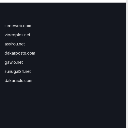
seneweb.com
vipeoples.net
assirou.net
dakarposte.com
gawlo.net
sunugal24.net
dakaractu.com