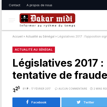
Contact
A propos de nous
Accueil
»
Actualité au Sénégal
»
Législatives 2017 : l’opposition si
ACTUALITÉ AU SÉNÉGAL
Législatives 2017 :
tentative de fraud
BY
P
17 FÉVRIER 2017
AUCUN COMMENTAIRE
2 MINS RE
Facebook
Twitter