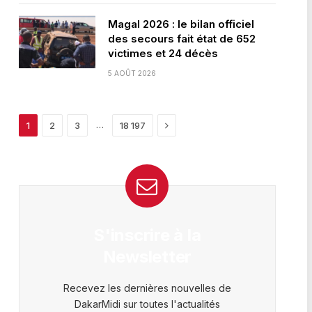
Magal 2026 : le bilan officiel
des secours fait état de 652
victimes et 24 décès
5 AOÛT 2026
Next
…
1
2
3
18 197
S'inscrire à la
Newsletter
Recevez les dernières nouvelles de
DakarMidi sur toutes l'actualités