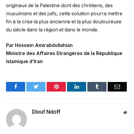
originaux de la Palestine dont des chrétiens, des
musulmans et des juifs, cette solution pourra mettre
fin à la crise la plus ancienne et la plus douloureuse
du siècle dans la région et dans le monde.
Par Hossein Amirabdollahian
Ministre des Affaires Etrangères de la République
Islamique d’Iran
Facebook
Twitter
Pinterest
LinkedIn
Tumblr
Email
Diouf Ndoff
Web