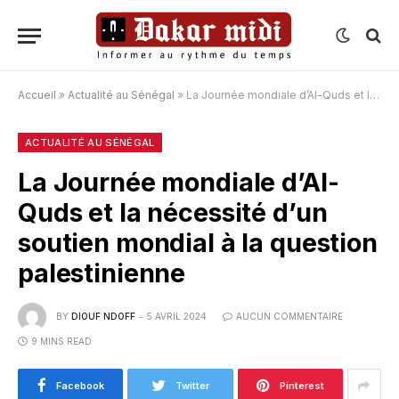
Accueil
»
Actualité au Sénégal
»
La Journée mondiale d’Al-Quds et la nécessité d’un soutien mondial à la question palestinienne
ACTUALITÉ AU SÉNÉGAL
La Journée mondiale d’Al-
Quds et la nécessité d’un
soutien mondial à la question
palestinienne
BY
DIOUF NDOFF
5 AVRIL 2024
AUCUN COMMENTAIRE
9 MINS READ
Facebook
Twitter
Pinterest