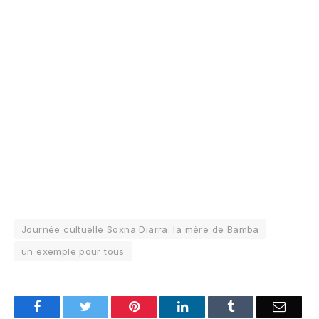
Journée cultuelle Soxna Diarra: la mère de Bamba
un exemple pour tous
Facebook
Twitter
Pinterest
LinkedIn
Tumblr
Email