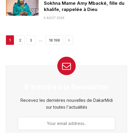
Sokhna Mame Amy Mbacké, fille du
khalife, rappelée à Dieu
5 AOÛT 2026
Next
…
1
2
3
18 198
S'inscrire à la Newsletter
Recevez les dernières nouvelles de DakarMidi
sur toutes l'actualités