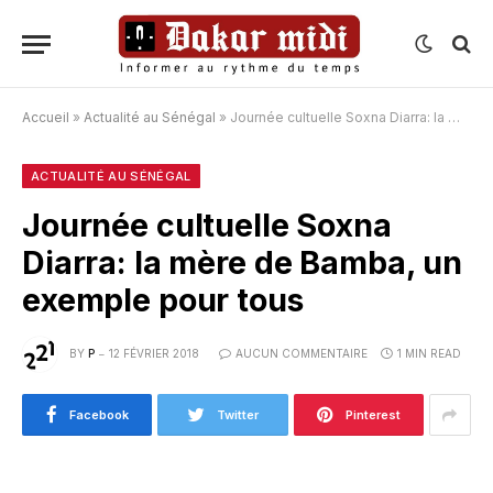
Accueil
»
Actualité au Sénégal
»
Journée cultuelle Soxna Diarra: la mère de Bamba, un exemple pour tous
ACTUALITÉ AU SÉNÉGAL
Journée cultuelle Soxna
Diarra: la mère de Bamba, un
exemple pour tous
BY
P
12 FÉVRIER 2018
AUCUN COMMENTAIRE
1 MIN READ
Facebook
Twitter
Pinterest