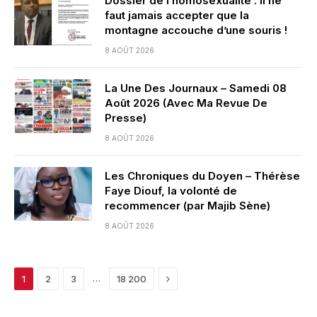
Dossier de l’homosexualité : il ne
faut jamais accepter que la
montagne accouche d’une souris !
8 AOÛT 2026
La Une Des Journaux – Samedi 08
Août 2026 (Avec Ma Revue De
Presse)
8 AOÛT 2026
Les Chroniques du Doyen – Thérèse
Faye Diouf, la volonté de
recommencer (par Majib Sène)
8 AOÛT 2026
Next
…
1
2
3
18 200