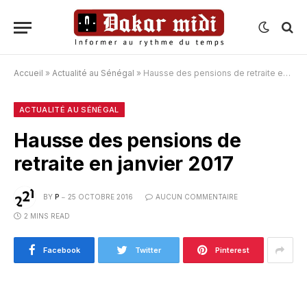
Accueil
»
Actualité au Sénégal
»
Hausse des pensions de retraite en janvier 2017
ACTUALITÉ AU SÉNÉGAL
Hausse des pensions de
retraite en janvier 2017
BY
P
25 OCTOBRE 2016
AUCUN COMMENTAIRE
2 MINS READ
Facebook
Twitter
Pinterest