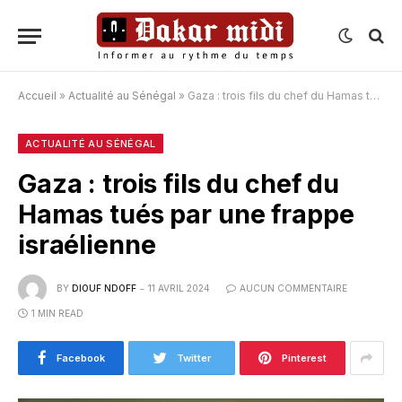
Accueil
»
Actualité au Sénégal
»
Gaza : trois fils du chef du Hamas tués par une frappe israélienne
ACTUALITÉ AU SÉNÉGAL
Gaza : trois fils du chef du
Hamas tués par une frappe
israélienne
BY
DIOUF NDOFF
11 AVRIL 2024
AUCUN COMMENTAIRE
1 MIN READ
Facebook
Twitter
Pinterest