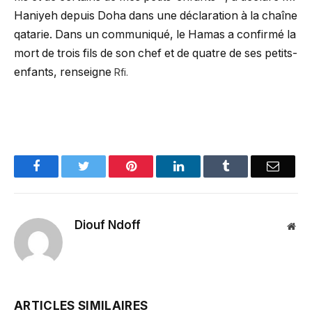
Haniyeh depuis Doha dans une déclaration à la chaîne
qatarie. Dans un communiqué, le Hamas a confirmé la
mort de trois fils de son chef et de quatre de ses petits-
enfants, renseigne
Rfi.
Facebook
Twitter
Pinterest
LinkedIn
Tumblr
Email
Diouf Ndoff
Web
ARTICLES SIMILAIRES