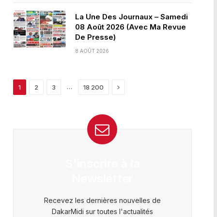
La Une Des Journaux – Samedi
08 Août 2026 (Avec Ma Revue
De Presse)
8 AOÛT 2026
Next
…
1
2
3
18 200
S'inscrire à la
Newsletter
Recevez les dernières nouvelles de
DakarMidi sur toutes l'actualités