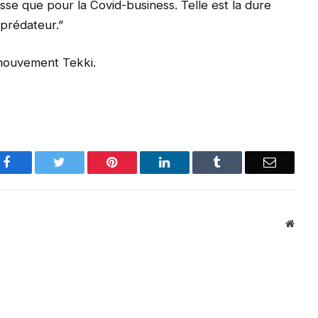
esse que pour la Covid-business. Telle est la dure
 prédateur.”
mouvement Tekki.
Facebook
Twitter
Pinterest
LinkedIn
Tumblr
Email
Websi