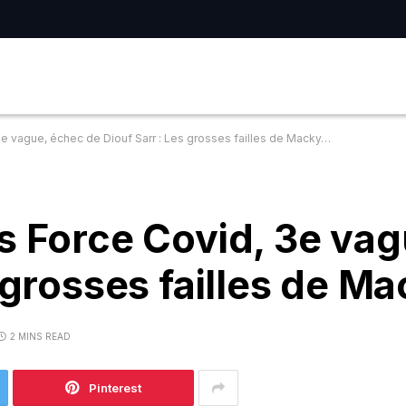
e vague, échec de Diouf Sarr : Les grosses failles de Macky…
s Force Covid, 3e va
s grosses failles de M
2 MINS READ
Pinterest