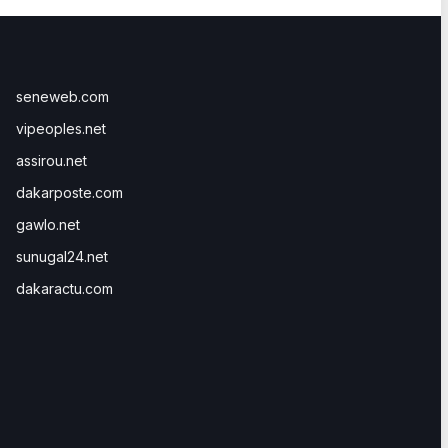
seneweb.com
vipeoples.net
assirou.net
dakarposte.com
gawlo.net
sunugal24.net
dakaractu.com