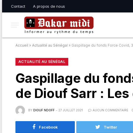
Contact
A propos de nous
Accueil
»
Actualité au Sénégal
»
Gaspillage du fonds Force Covid, 3
ACTUALITÉ AU SÉNÉGAL
Gaspillage du fond
de Diouf Sarr : Le
BY
DIOUF NDOFF
27 JUILLET 2021
AUCUN COMMENTAIRE
Facebook
Twitter