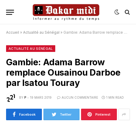
Accueil
»
Actualité au Sénégal
»
Gambie: Adama Barrow remplace Ousainou Darboe par Isatou Touray
ACTUALITÉ AU SÉNÉGAL
Gambie: Adama Barrow
remplace Ousainou Darboe
par Isatou Touray
BY
P
19 MARS 2019
AUCUN COMMENTAIRE
1 MIN READ
Facebook
Twitter
Pinterest