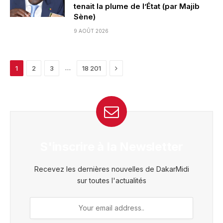
tenait la plume de l’État (par Majib
Sène)
9 AOÛT 2026
Next
…
1
2
3
18 201
S'inscrire à la Newsletter
Recevez les dernières nouvelles de DakarMidi
sur toutes l'actualités