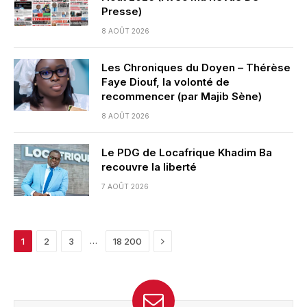
Presse)
8 AOÛT 2026
Les Chroniques du Doyen – Thérèse
Faye Diouf, la volonté de
recommencer (par Majib Sène)
8 AOÛT 2026
Le PDG de Locafrique Khadim Ba
recouvre la liberté
7 AOÛT 2026
Next
…
1
2
3
18 200