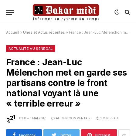
Accueil
»
Unes et Actus récentes
»
France : Jean-Luc Mélenchon met en garde ses partisans contre le front national voyant là une « terrible erreur »
ACTUALITÉ AU SÉNÉGAL
France : Jean-Luc
Mélenchon met en garde ses
partisans contre le front
national voyant là une
« terrible erreur »
BY
P
1 MAI 2017
AUCUN COMMENTAIRE
1 MIN READ
Facebook
Twitter
Pinterest