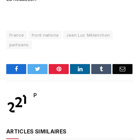
France
front nationa
Jean Luc Mélenchon
partisans
Facebook
Twitter
Pinterest
LinkedIn
Tumblr
Email
P
ARTICLES SIMILAIRES