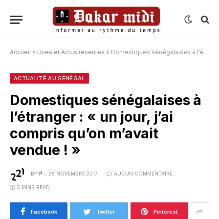
Accueil
»
Unes et Actus récentes
»
Domestiques sénégalaises à l’étranger : « un jour, j’ai compris qu’on m’avait vendue ! »
ACTUALITÉ AU SÉNÉGAL
Domestiques sénégalaises à
l’étranger : « un jour, j’ai
compris qu’on m’avait
vendue ! »
BY
P
28 NOVEMBRE 2017
AUCUN COMMENTAIRE
5 MINS READ
Facebook
Twitter
Pinterest