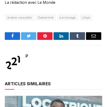
La rédaction avec Le Monde
arabie saoudite
Dakarmidi
esclavage
Libye
Facebook
Twitter
Pinterest
LinkedIn
Tumblr
Email
P
ARTICLES SIMILAIRES