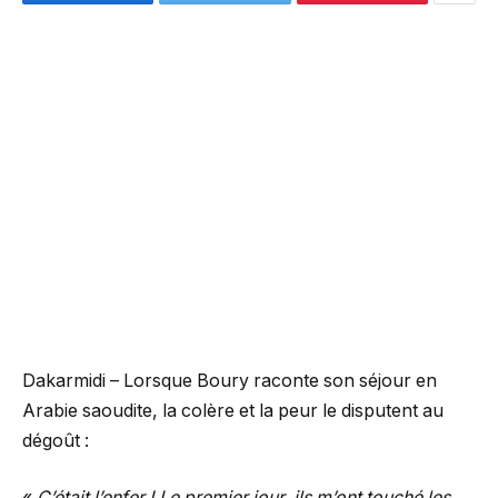
Dakarmidi – Lorsque Boury raconte son séjour en
Arabie saoudite, la colère et la peur le disputent au
dégoût :
«
C’était l’enfer ! Le premier jour, ils m’ont touché les