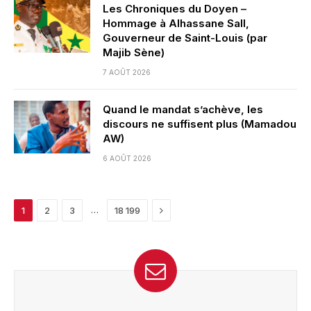
Les Chroniques du Doyen –
Hommage à Alhassane Sall,
Gouverneur de Saint-Louis (par
Majib Sène)
7 AOÛT 2026
Quand le mandat s’achève, les
discours ne suffisent plus (Mamadou
AW)
6 AOÛT 2026
Next
…
1
2
3
18 199