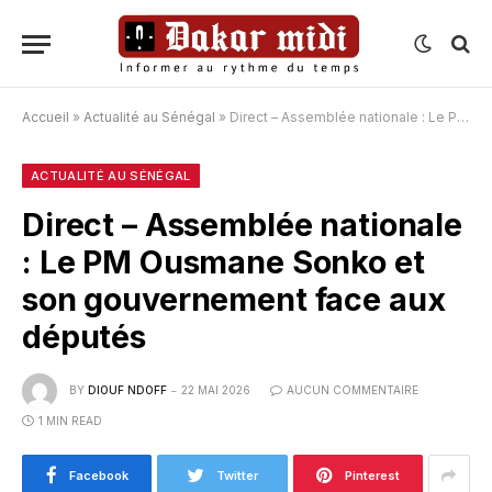
Accueil
»
Actualité au Sénégal
»
Direct – Assemblée nationale : Le PM Ousmane Sonko et son gouvernement face aux députés
ACTUALITÉ AU SÉNÉGAL
Direct – Assemblée nationale
: Le PM Ousmane Sonko et
son gouvernement face aux
députés
BY
DIOUF NDOFF
22 MAI 2026
AUCUN COMMENTAIRE
1 MIN READ
Facebook
Twitter
Pinterest