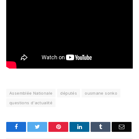
Assemblée Nationale
députés
ousmane sonko
questions d'actualité
Facebook
Twitter
Pinterest
LinkedIn
Tumblr
Email