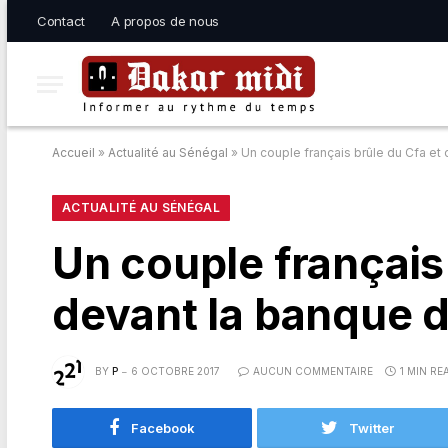
Contact
A propos de nous
Accueil
»
Actualité au Sénégal
»
Un couple français brûle du Cfa et 
ACTUALITÉ AU SÉNÉGAL
Un couple français 
devant la banque d
BY
P
6 OCTOBRE 2017
AUCUN COMMENTAIRE
1 MIN RE
Facebook
Twitter