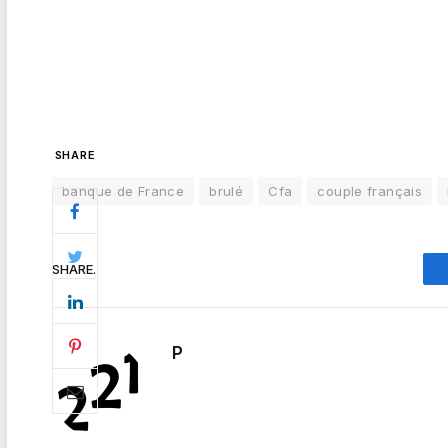
SHARE
banque de France
brulé
Cfa
couple français
SHARE.
P