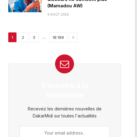
(Mamadou AW)
6 AOÛT 2026
Next
…
1
2
3
18 199
S'inscrire à la
Newsletter
Recevez les dernières nouvelles de
DakarMidi sur toutes l'actualités