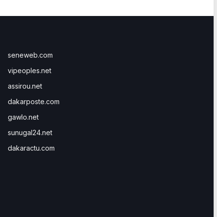
seneweb.com
vipeoples.net
assirou.net
dakarposte.com
gawlo.net
sunugal24.net
dakaractu.com