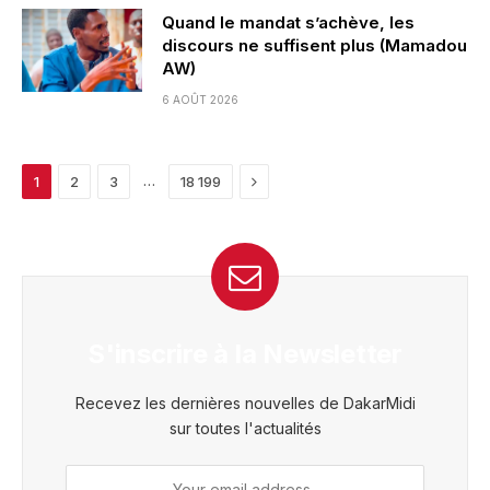
Quand le mandat s’achève, les
discours ne suffisent plus (Mamadou
AW)
6 AOÛT 2026
Next
…
1
2
3
18 199
S'inscrire à la Newsletter
Recevez les dernières nouvelles de DakarMidi
sur toutes l'actualités