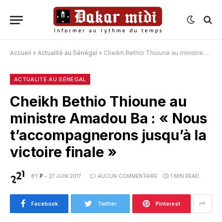
Accueil
»
Actualité au Sénégal
»
Cheikh Bethio Thioune au ministre Amadou Ba : « Nous t’accompagnerons jusqu’à la victoire finale »
ACTUALITÉ AU SÉNÉGAL
Cheikh Bethio Thioune au
ministre Amadou Ba : « Nous
t’accompagnerons jusqu’à la
victoire finale »
BY
P
27 JUIN 2017
AUCUN COMMENTAIRE
1 MIN READ
Facebook
Twitter
Pinterest