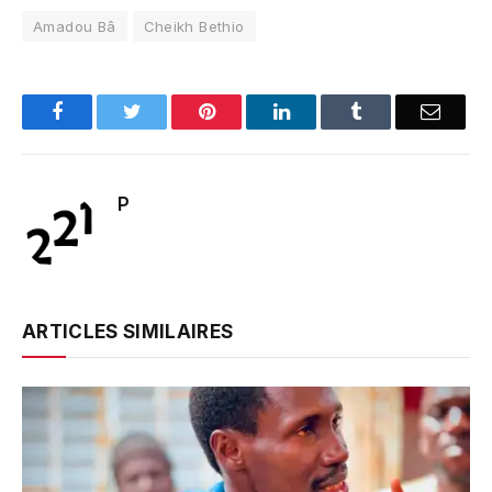
Amadou Bâ
Cheikh Bethio
Facebook
Twitter
Pinterest
LinkedIn
Tumblr
Email
P
ARTICLES SIMILAIRES