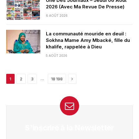
Une Des Journaux – Jeudi 06 Août
2026 (Avec Ma Revue De Presse)
6 AOÛT 2026
La communauté mouride en deuil :
Sokhna Mame Amy Mbacké, fille du
khalife, rappelée à Dieu
5 AOÛT 2026
Next
…
1
2
3
18 198
S'inscrire à la Newsletter