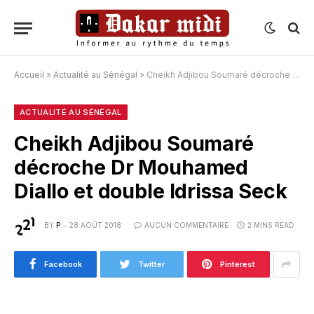
Accueil
»
Actualité au Sénégal
»
Cheikh Adjibou Soumaré décroche Dr Mouhamed Diallo et double Idrissa Seck
ACTUALITÉ AU SÉNÉGAL
Cheikh Adjibou Soumaré
décroche Dr Mouhamed
Diallo et double Idrissa Seck
BY
P
28 AOÛT 2018
AUCUN COMMENTAIRE
2 MINS READ
Facebook
Twitter
Pinterest