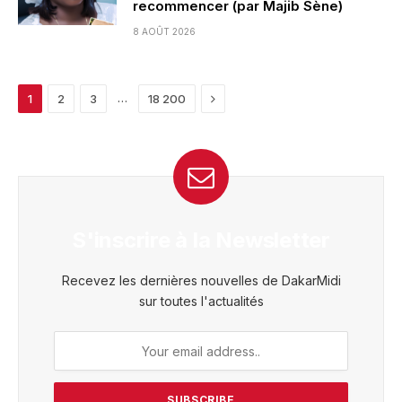
recommencer (par Majib Sène)
8 AOÛT 2026
Next
…
1
2
3
18 200
S'inscrire à la Newsletter
Recevez les dernières nouvelles de DakarMidi
sur toutes l'actualités