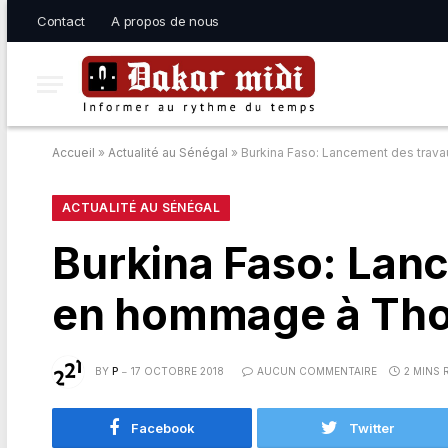
Contact
A propos de nous
Accueil
»
Actualité au Sénégal
»
Burkina Faso: Lancement des trav
ACTUALITÉ AU SÉNÉGAL
Burkina Faso: Lanc
en hommage à Th
BY
P
17 OCTOBRE 2018
AUCUN COMMENTAIRE
2 MINS 
Facebook
Twitter