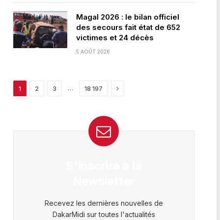
Magal 2026 : le bilan officiel
des secours fait état de 652
victimes et 24 décès
5 AOÛT 2026
Next
…
1
2
3
18 197
S'inscrire à la
Newsletter
Recevez les dernières nouvelles de
DakarMidi sur toutes l'actualités