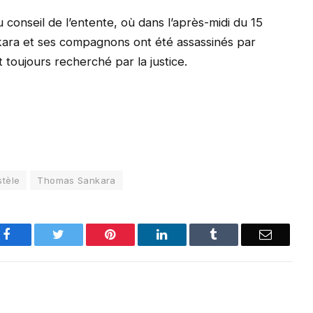
u conseil de l’entente, où dans l’après-midi du 15
kara et ses compagnons ont été assassinés par
oujours recherché par la justice.
stèle
Thomas Sankara
Facebook
Twitter
Pinterest
LinkedIn
Tumblr
Email