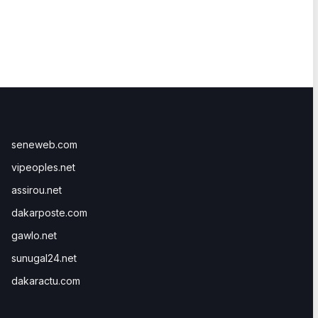
seneweb.com
vipeoples.net
assirou.net
dakarposte.com
gawlo.net
sunugal24.net
dakaractu.com