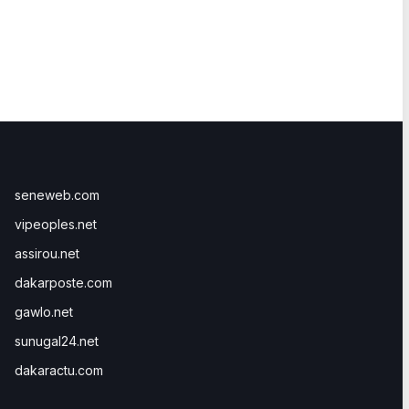
seneweb.com
vipeoples.net
assirou.net
dakarposte.com
gawlo.net
sunugal24.net
dakaractu.com