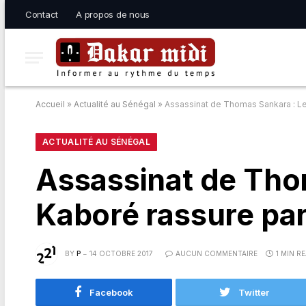
Contact
A propos de nous
Accueil
»
Actualité au Sénégal
»
Assassinat de Thomas Sankara : Le 
ACTUALITÉ AU SÉNÉGAL
Assassinat de Tho
Kaboré rassure par
BY
P
14 OCTOBRE 2017
AUCUN COMMENTAIRE
1 MIN R
Facebook
Twitter