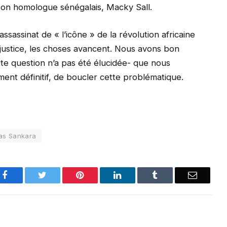
son homologue sénégalais, Macky Sall.
ssassinat de « l’icône » de la révolution africaine
a justice, les choses avancent. Nous avons bon
tte question n’a pas été élucidée- que nous
ent définitif, de boucler cette problématique.
s Sankara
Facebook
Twitter
Pinterest
LinkedIn
Tumblr
Email