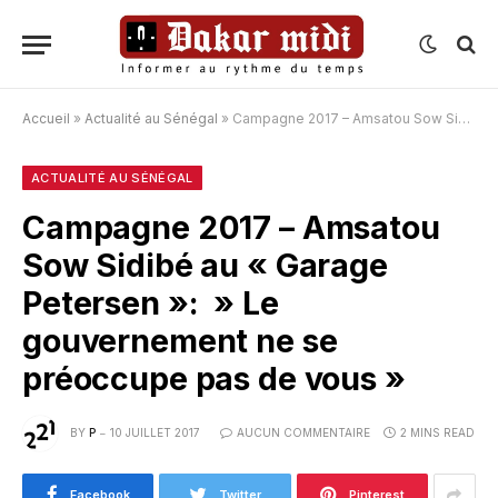
Accueil
»
Actualité au Sénégal
»
Campagne 2017 – Amsatou Sow Sidibé au « Garage Petersen »: » Le gouvernement ne se préoccupe pas de vous »
ACTUALITÉ AU SÉNÉGAL
Campagne 2017 – Amsatou
Sow Sidibé au « Garage
Petersen »: » Le
gouvernement ne se
préoccupe pas de vous »
BY
P
10 JUILLET 2017
AUCUN COMMENTAIRE
2 MINS READ
Facebook
Twitter
Pinterest