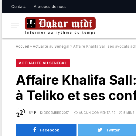
Contact
A propos de nous
Accueil
»
Actualité au Sénégal
»
Affaire Khalifa Sall: ses avocats a
ACTUALITÉ AU SÉNÉGAL
Affaire Khalifa Sal
à Teliko et ses con
BY
P
12 DÉCEMBRE 2017
AUCUN COMMENTAIRE
5 MINS
Facebook
Twitter