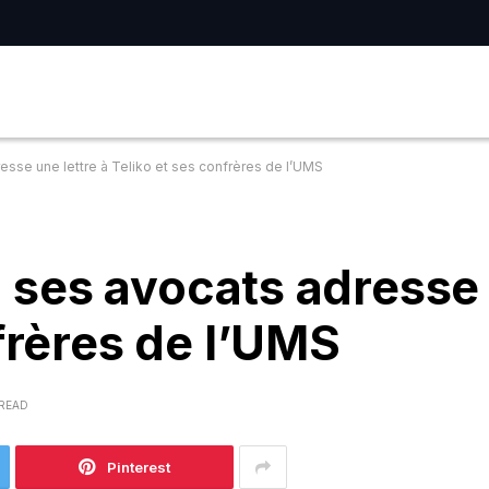
dresse une lettre à Teliko et ses confrères de l’UMS
l: ses avocats adresse
frères de l’UMS
 READ
Pinterest