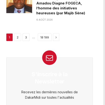
Amadou Diagne FOGECA,
l’homme des initiatives
heureuses (par Majib Sène)
6 AOÛT 2026
Next
…
1
2
3
18 199
S'inscrire à la
Newsletter
Recevez les dernières nouvelles de
DakarMidi sur toutes l'actualités