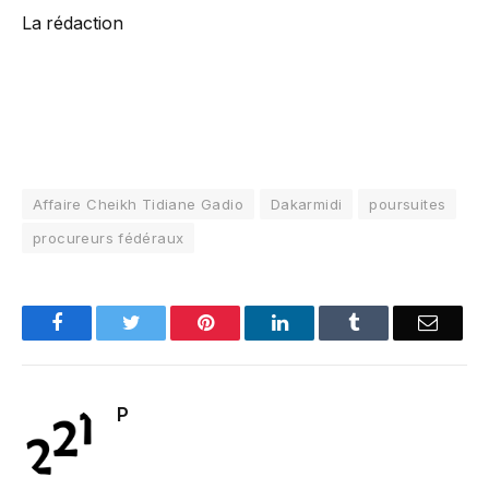
La rédaction
Affaire Cheikh Tidiane Gadio
Dakarmidi
poursuites
procureurs fédéraux
Facebook
Twitter
Pinterest
LinkedIn
Tumblr
Email
P