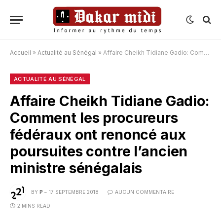
Accueil
»
Actualité au Sénégal
»
Affaire Cheikh Tidiane Gadio: Comment les procureurs fédéraux ont renoncé aux poursuites contre l’ancien ministre sénégalais
ACTUALITÉ AU SÉNÉGAL
Affaire Cheikh Tidiane Gadio:
Comment les procureurs
fédéraux ont renoncé aux
poursuites contre l’ancien
ministre sénégalais
BY
P
17 SEPTEMBRE 2018
AUCUN COMMENTAIRE
2 MINS READ