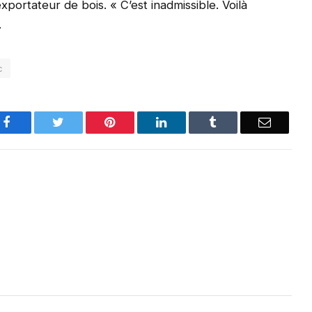
xportateur de bois. « C’est inadmissible. Voilà
.
c
Facebook
Twitter
Pinterest
LinkedIn
Tumblr
Email