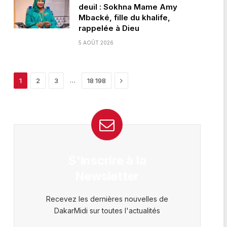
deuil : Sokhna Mame Amy
Mbacké, fille du khalife,
rappelée à Dieu
5 AOÛT 2026
Next
…
1
2
3
18 198
S'inscrire à la
Newsletter
Recevez les dernières nouvelles de
DakarMidi sur toutes l'actualités