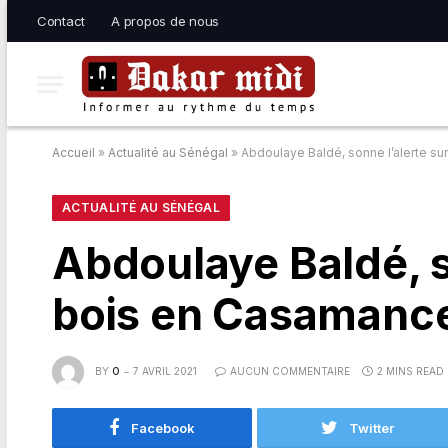
Contact
A propos de nous
Accueil
»
Actualité au Sénégal
»
Abdoulaye Baldé, sonne l’alerte su
ACTUALITÉ AU SÉNÉGAL
Abdoulaye Baldé, so
bois en Casamanc
BY
O
7 AVRIL 2021
AUCUN COMMENTAIRE
2 MINS READ
Facebook
Twitter