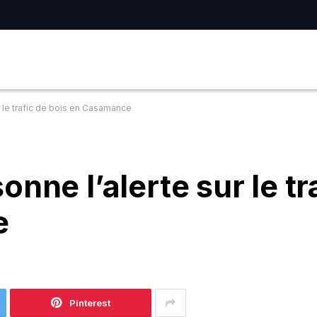
r le trafic de bois en Casamance
nne l’alerte sur le tr
e
Pinterest