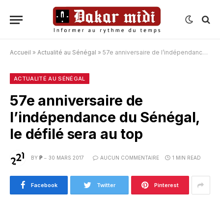
Accueil
»
Actualité au Sénégal
»
57e anniversaire de l’indépendance du Sénégal, le défilé sera au top
ACTUALITÉ AU SÉNÉGAL
57e anniversaire de
l’indépendance du Sénégal,
le défilé sera au top
BY
P
30 MARS 2017
AUCUN COMMENTAIRE
1 MIN READ
Facebook
Twitter
Pinterest