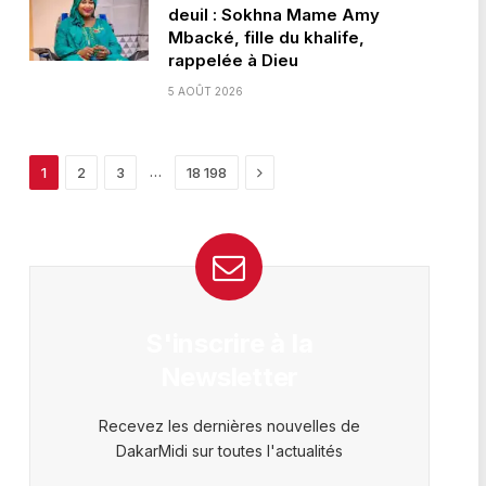
deuil : Sokhna Mame Amy
Mbacké, fille du khalife,
rappelée à Dieu
5 AOÛT 2026
Next
…
1
2
3
18 198
S'inscrire à la
Newsletter
Recevez les dernières nouvelles de
DakarMidi sur toutes l'actualités