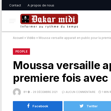
Contact
A propos de nous
Accueil
»
Vidéo
»
Moussa versaille apparait en public pour la pre
PEOPLE
Moussa versaille ap
premiere fois ave
BY
O
29 DÉCEMBRE 2021
AUCUN COMMENTAIRE
1 MIN 
Facebook
Twitter