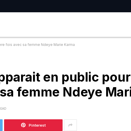
miere fois avec sa femme Ndeye Marie Karma
parait en public pour
c sa femme Ndeye Mar
READ
Pinterest