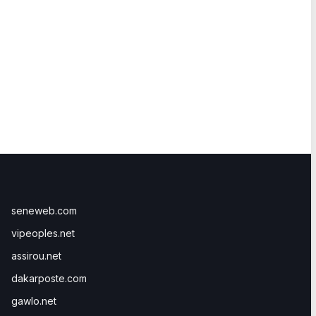
seneweb.com
vipeoples.net
assirou.net
dakarposte.com
gawlo.net