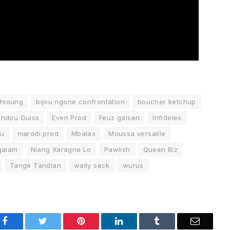
thioung
bijou ngone confrontation
boucher ketchup
undou Guiss
Even Prod
Feuz galsen
Infideles
ou
marodi prod
Mbalax
Moussa versaille
galam
Niang Xaragne Lo
Pawlish
Queen Biz
Tange Tandian
wally seck
wurus
Facebook
Twitter
Pinterest
LinkedIn
Tumblr
Email