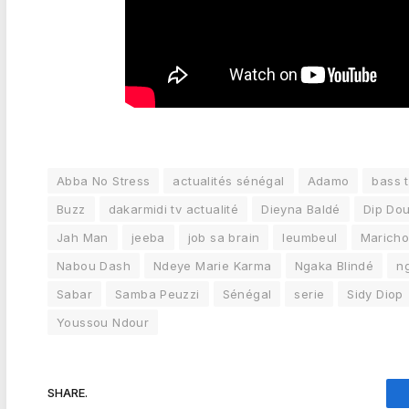
Abba No Stress
actualités sénégal
Adamo
bass 
Buzz
dakarmidi tv actualité
Dieyna Baldé
Dip Do
Jah Man
jeeba
job sa brain
leumbeul
Marich
Nabou Dash
Ndeye Marie Karma
Ngaka Blindé
n
Sabar
Samba Peuzzi
Sénégal
serie
Sidy Diop
Youssou Ndour
SHARE.