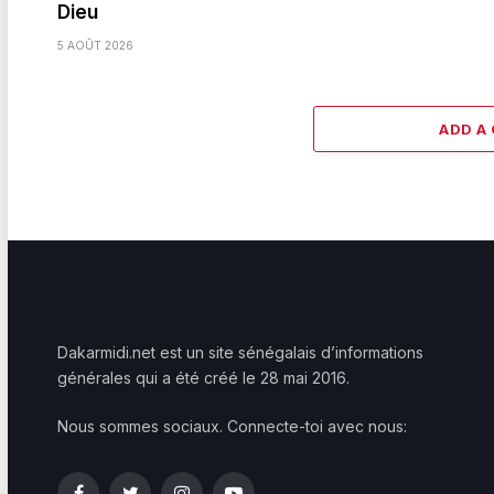
Dieu
5 AOÛT 2026
ADD A
Dakarmidi.net est un site sénégalais d’informations
générales qui a été créé le 28 mai 2016.
Nous sommes sociaux. Connecte-toi avec nous: