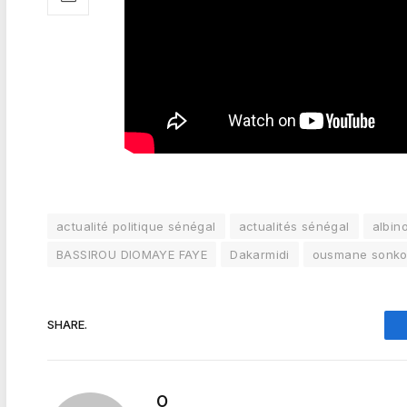
actualité politique sénégal
actualités sénégal
albin
BASSIROU DIOMAYE FAYE
Dakarmidi
ousmane sonk
SHARE.
O