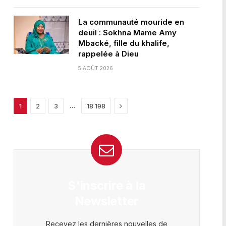
La communauté mouride en
deuil : Sokhna Mame Amy
Mbacké, fille du khalife,
rappelée à Dieu
5 AOÛT 2026
Next
…
1
2
3
18 198
S'inscrire à la
Newsletter
Recevez les dernières nouvelles de