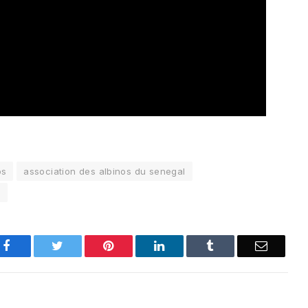
os
association des albinos du senegal
o
Facebook
Twitter
Pinterest
LinkedIn
Tumblr
Email