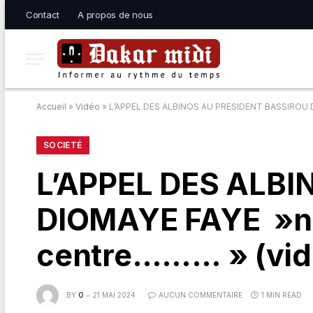
Contact
A propos de nous
Accueil
»
Vidéo
»
L’APPEL DES ALBINOS AU PRÉSIDENT BASSIROU D
SOCIETÉ
L’APPEL DES ALB
DIOMAYE FAYE »na
centre……… » (vid
BY
O
21 MAI 2024
AUCUN COMMENTAIRE
1 MIN READ