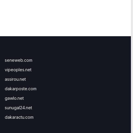
seneweb.com
vipeoples.net
assirou.net
dakarposte.com
gawlo.net
sunugal24.net
dakaractu.com