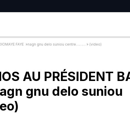
IOMAYE FAYE »nagn gnu delo suniou centre……… » (video)
INOS AU PRÉSIDENT 
gn gnu delo suniou
eo)