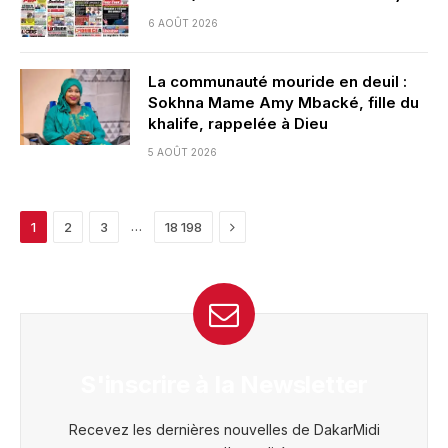
6 AOÛT 2026
La communauté mouride en deuil :
Sokhna Mame Amy Mbacké, fille du
khalife, rappelée à Dieu
5 AOÛT 2026
Next
…
1
2
3
18 198
S'inscrire à la Newsletter
Recevez les dernières nouvelles de DakarMidi