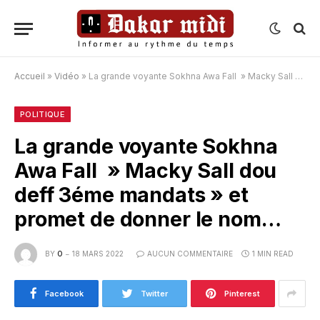
Accueil
»
Vidéo
»
La grande voyante Sokhna Awa Fall » Macky Sall dou deff 3éme mandats » et promet de donner le nom…
POLITIQUE
La grande voyante Sokhna
Awa Fall » Macky Sall dou
deff 3éme mandats » et
promet de donner le nom…
BY
O
18 MARS 2022
AUCUN COMMENTAIRE
1 MIN READ
Facebook
Twitter
Pinterest