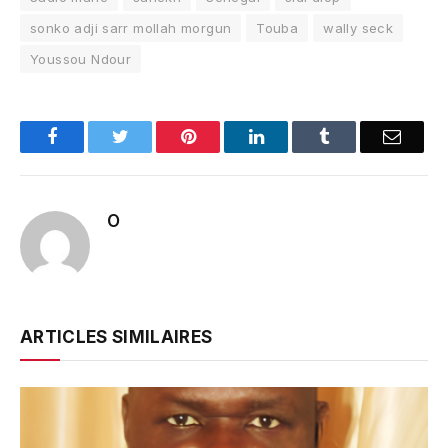
sonko adji sarr mollah morgun
Touba
wally seck
Youssou Ndour
Facebook
Twitter
Pinterest
LinkedIn
Tumblr
Email
O
ARTICLES SIMILAIRES