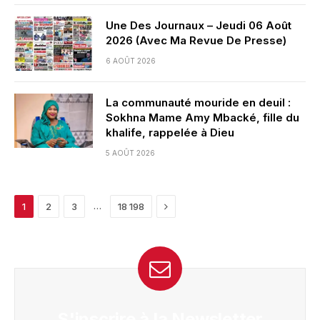
Une Des Journaux – Jeudi 06 Août
2026 (Avec Ma Revue De Presse)
6 AOÛT 2026
La communauté mouride en deuil :
Sokhna Mame Amy Mbacké, fille du
khalife, rappelée à Dieu
5 AOÛT 2026
Next
…
1
2
3
18 198
S'inscrire à la Newsletter