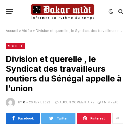
Accueil
»
Vidéo
»
Division et querelle , le Syndicat des travailleurs routiers du Sénégal appelle à l’union
SOCIETÉ
Division et querelle , le
Syndicat des travailleurs
routiers du Sénégal appelle à
l’union
BY
O
20 AVRIL 2022
AUCUN COMMENTAIRE
1 MIN READ
Facebook
Twitter
Pinterest