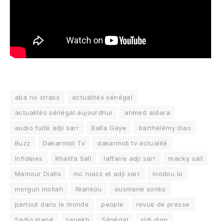
aba no strass
actualités sénégal
actualités sénégal aujourdhui
ahmed aïdara
audio fuité adji sarr
Balla Gaye
barthélémy dias
Buzz
Dakarmidi Tv
dakarmidi tv actualité
Infideles
Khalifa Sall
laffaire adji sarr
macky sall
Mamour Diallo
mc niass et adji sarr
modou lo
morgun mollah
Niankou
ousmane sonko
partout dans le monde
people
revue de presse
Sadio mané
sanekh
Sénégal
sidi diop