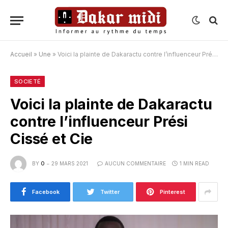
Accueil
»
Une
»
Voici la plainte de Dakaractu contre l’influenceur Prési Cissé et Cie
SOCIETÉ
Voici la plainte de Dakaractu
contre l’influenceur Prési
Cissé et Cie
BY
O
29 MARS 2021
AUCUN COMMENTAIRE
1 MIN READ
Facebook
Twitter
Pinterest