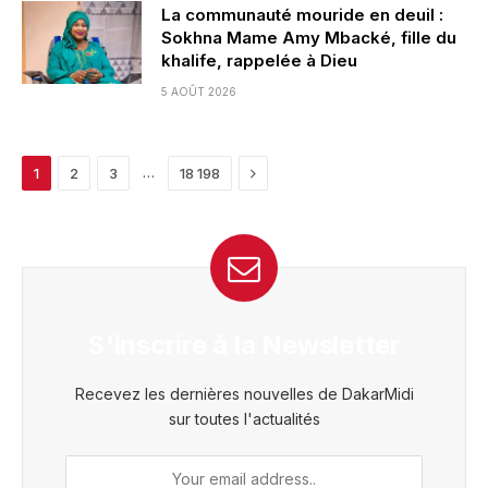
La communauté mouride en deuil :
Sokhna Mame Amy Mbacké, fille du
khalife, rappelée à Dieu
5 AOÛT 2026
Next
…
1
2
3
18 198
S'inscrire à la Newsletter
Recevez les dernières nouvelles de DakarMidi
sur toutes l'actualités