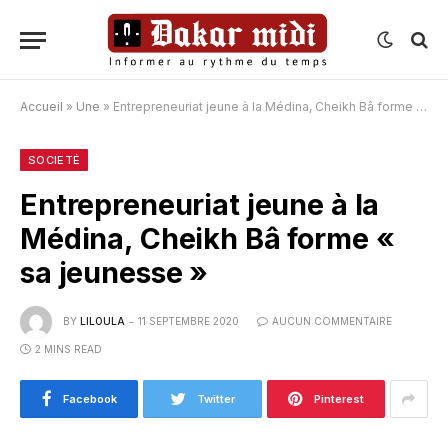
Accueil
»
Une
»
Entrepreneuriat jeune à la Médina, Cheikh Bâ forme « sa jeunesse »
SOCIETÉ
Entrepreneuriat jeune à la
Médina, Cheikh Bâ forme «
sa jeunesse »
BY
LILOULA
11 SEPTEMBRE 2020
AUCUN COMMENTAIRE
2 MINS READ
Facebook
Twitter
Pinterest