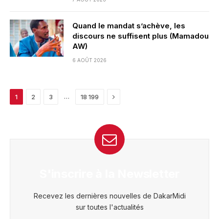
Quand le mandat s’achève, les
discours ne suffisent plus (Mamadou
AW)
6 AOÛT 2026
Next
…
1
2
3
18 199
S'inscrire à la Newsletter
Recevez les dernières nouvelles de DakarMidi
sur toutes l'actualités