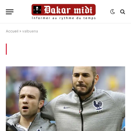
Accueil
»
valbuena
BROWSING:
VALBUENA