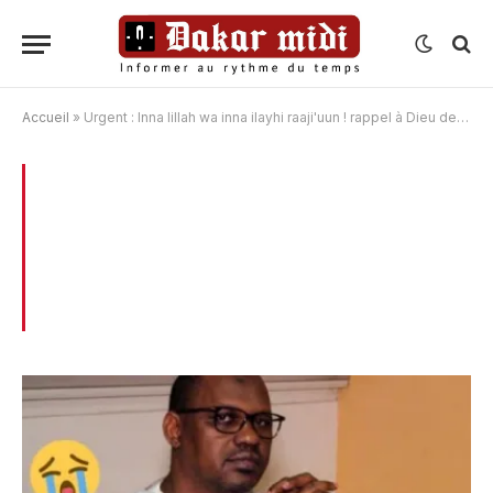
Accueil
»
Urgent : Inna lillah wa inna ilayhi raaji'uun ! rappel à Dieu de Abdoulaye Elimane Dia Maire de La Commune de Demette
BROWSING:
URGENT : INNA LILLAH WA
INNA ILAYHI RAAJI’UUN ! RAPPEL À DIEU
DE ABDOULAYE ELIMANE DIA MAIRE DE
LA COMMUNE DE DEMETTE