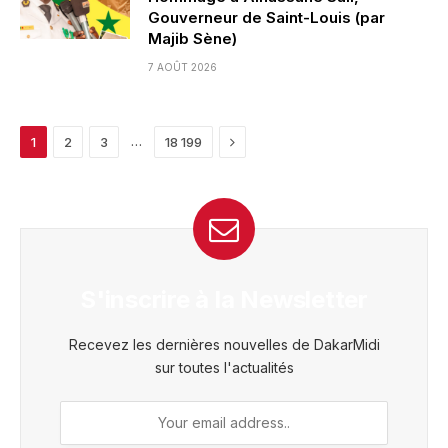
Gouverneur de Saint-Louis (par
Majib Sène)
7 AOÛT 2026
Next
…
1
2
3
18 199
S'inscrire à la Newsletter
Recevez les dernières nouvelles de DakarMidi
sur toutes l'actualités