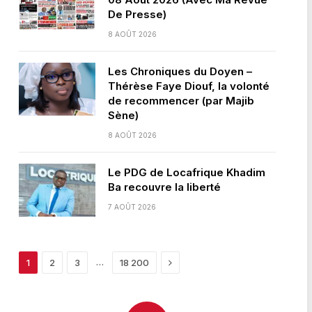
De Presse)
8 AOÛT 2026
Les Chroniques du Doyen –
Thérèse Faye Diouf, la volonté
de recommencer (par Majib
Sène)
8 AOÛT 2026
Le PDG de Locafrique Khadim
Ba recouvre la liberté
7 AOÛT 2026
Next
…
1
2
3
18 200