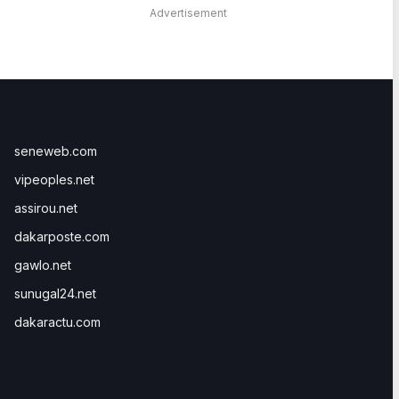
Advertisement
seneweb.com
vipeoples.net
assirou.net
dakarposte.com
gawlo.net
sunugal24.net
dakaractu.com