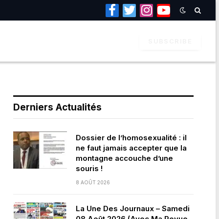
Facebook
Twitter
Instagram
YouTube
SUBSCRIBE
Derniers Actualités
Dossier de l’homosexualité : il
ne faut jamais accepter que la
montagne accouche d’une
souris !
8 AOÛT 2026
La Une Des Journaux – Samedi
08 Août 2026 (Avec Ma Revue