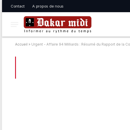
Contact
A propos de nous
Accueil
»
Urgent - Affaire 94 Milliards : Résumé du Rapport de la 
BROWSING:
URGENT – AFFAIRE 94 MIL
COMMISSION D’ENQUÊTE PARLEMENTA