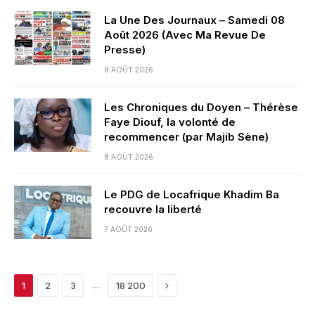
La Une Des Journaux – Samedi 08
Août 2026 (Avec Ma Revue De
Presse)
8 AOÛT 2026
Les Chroniques du Doyen – Thérèse
Faye Diouf, la volonté de
recommencer (par Majib Sène)
8 AOÛT 2026
Le PDG de Locafrique Khadim Ba
recouvre la liberté
7 AOÛT 2026
Next
…
1
2
3
18 200