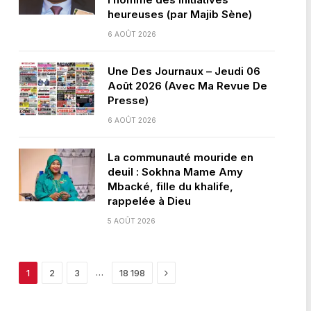
heureuses (par Majib Sène)
6 AOÛT 2026
Une Des Journaux – Jeudi 06
Août 2026 (Avec Ma Revue De
Presse)
6 AOÛT 2026
La communauté mouride en
deuil : Sokhna Mame Amy
Mbacké, fille du khalife,
rappelée à Dieu
5 AOÛT 2026
Next
…
1
2
3
18 198