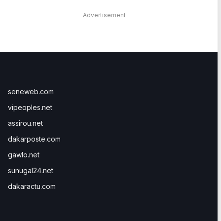
Advertisement
seneweb.com
vipeoples.net
assirou.net
dakarposte.com
gawlo.net
sunugal24.net
dakaractu.com