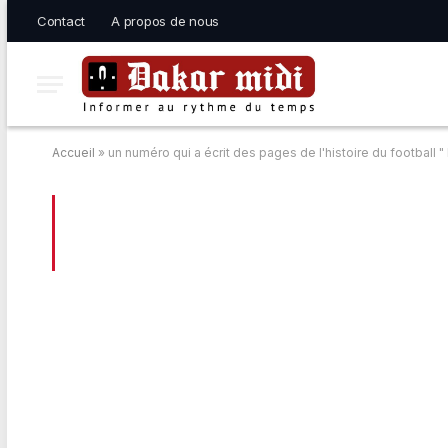
Contact
A propos de nous
Accueil
»
un numéro qui a écrit des pages de l'histoire du football 
BROWSING:
UN NUMÉRO QUI A ÉCRIT D
DIAO BALDE KEÏTA