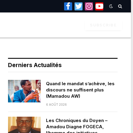
Facebook
Twitter
Instagram
YouTube
SUBSCRIBE
Derniers Actualités
Quand le mandat s’achève, les
discours ne suffisent plus
(Mamadou AW)
6 AOÛT 2026
Les Chroniques du Doyen –
Amadou Diagne FOGECA,
l’homme des initiatives