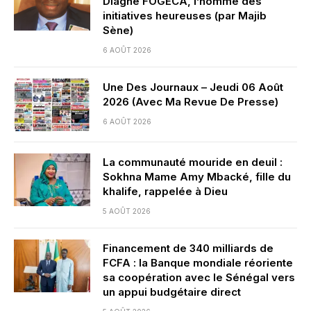
Diagne FOGECA, l’homme des
initiatives heureuses (par Majib
Sène)
6 AOÛT 2026
Une Des Journaux – Jeudi 06 Août
2026 (Avec Ma Revue De Presse)
6 AOÛT 2026
La communauté mouride en deuil :
Sokhna Mame Amy Mbacké, fille du
khalife, rappelée à Dieu
5 AOÛT 2026
Financement de 340 milliards de
FCFA : la Banque mondiale réoriente
sa coopération avec le Sénégal vers
un appui budgétaire direct