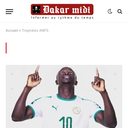
Accueil
»
Trophées ANPS
BROWSING:
TROPHÉES ANPS