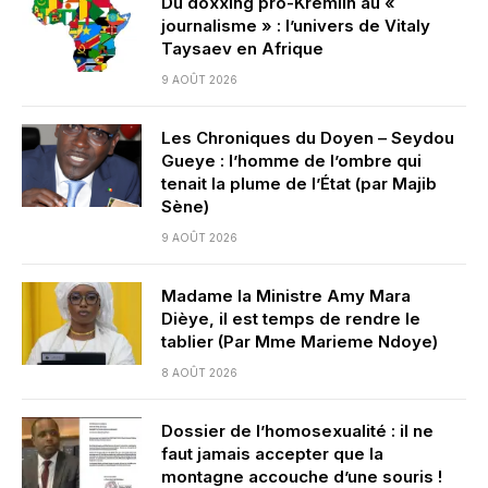
Du doxxing pro-Kremlin au «
journalisme » : l’univers de Vitaly
Taysaev en Afrique
9 AOÛT 2026
Les Chroniques du Doyen – Seydou
Gueye : l’homme de l’ombre qui
tenait la plume de l’État (par Majib
Sène)
9 AOÛT 2026
Madame la Ministre Amy Mara
Dièye, il est temps de rendre le
tablier (Par Mme Marieme Ndoye)
8 AOÛT 2026
Dossier de l’homosexualité : il ne
faut jamais accepter que la
montagne accouche d’une souris !