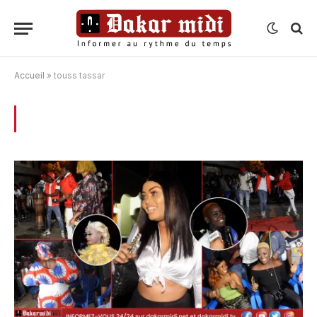
Accueil
»
touss tassar
BROWSING:
TOUSS TASSAR