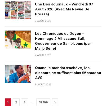
Une Des Journaux – Vendredi 07
Août 2026 (Avec Ma Revue De
Presse)
7 AOÛT 2026
Les Chroniques du Doyen –
Hommage à Alhassane Sall,
Gouverneur de Saint-Louis (par
Majib Sène)
7 AOÛT 2026
Quand le mandat s’achève, les
discours ne suffisent plus (Mamadou
AW)
6 AOÛT 2026
Next
…
1
2
3
18 199