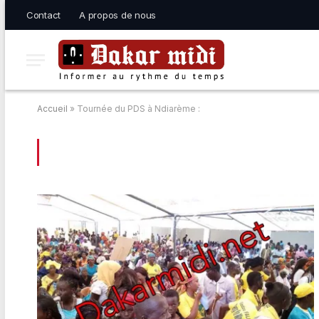
Contact
A propos de nous
Accueil
»
Tournée du PDS à Ndiarème :
BROWSING:
TOURNÉE DU PDS À NDIAR