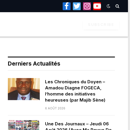
Facebook
Twitter
Instagram
YouTube
SUBSCRIBE
Derniers Actualités
Les Chroniques du Doyen –
Amadou Diagne FOGECA,
l’homme des initiatives
heureuses (par Majib Sène)
6 AOÛT 2026
Une Des Journaux – Jeudi 06
Août 2026 (Avec Ma Revue De