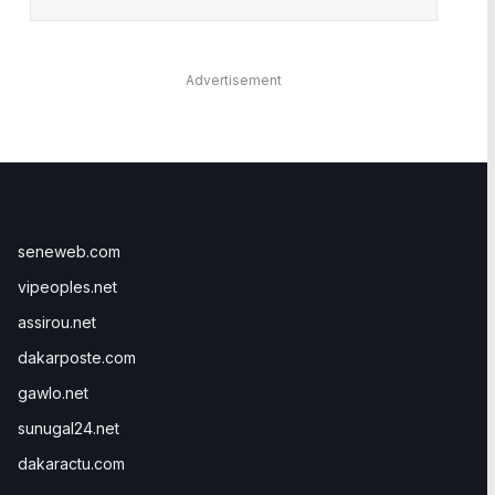
Advertisement
seneweb.com
vipeoples.net
assirou.net
dakarposte.com
gawlo.net
sunugal24.net
dakaractu.com