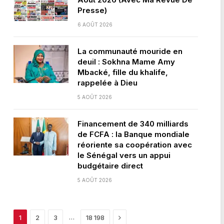
Presse)
6 AOÛT 2026
La communauté mouride en
deuil : Sokhna Mame Amy
Mbacké, fille du khalife,
rappelée à Dieu
5 AOÛT 2026
Financement de 340 milliards
de FCFA : la Banque mondiale
réoriente sa coopération avec
le Sénégal vers un appui
budgétaire direct
5 AOÛT 2026
Next
…
1
2
3
18 198