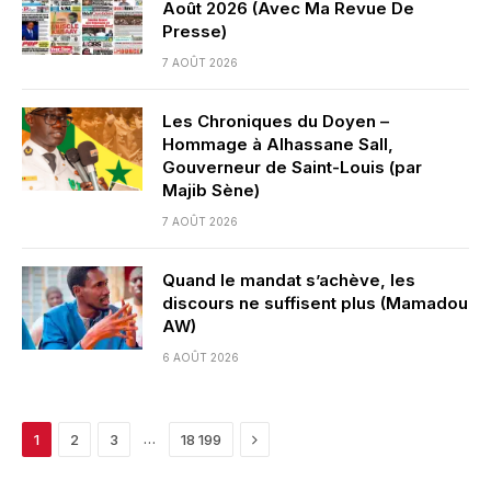
Août 2026 (Avec Ma Revue De
Presse)
7 AOÛT 2026
Les Chroniques du Doyen –
Hommage à Alhassane Sall,
Gouverneur de Saint-Louis (par
Majib Sène)
7 AOÛT 2026
Quand le mandat s’achève, les
discours ne suffisent plus (Mamadou
AW)
6 AOÛT 2026
Next
…
1
2
3
18 199